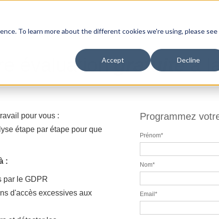
ence. To learn more about the different cookies we're using, please see
e évaluation
gratuite
à l
Accept
Decline
Programmez votre 
travail pour vous :
lyse étape par étape pour que
Prénom
*
à :
Nom
*
es par le GDPR
ons d'accès excessives aux
Email
*