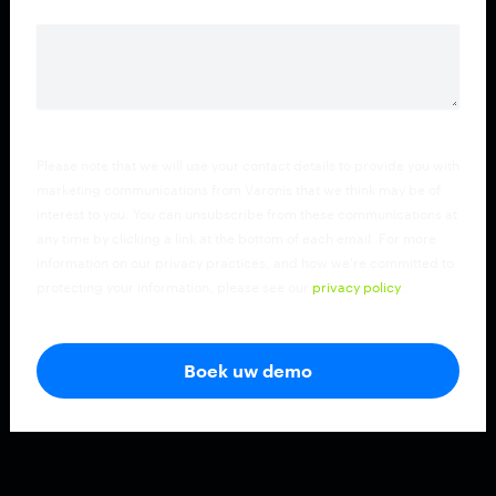
Hoe heb je over ons gehoord?
*
Please note that we will use your contact details to provide you with
marketing communications from Varonis that we think may be of
interest to you. You can unsubscribe from these communications at
any time by clicking a link at the bottom of each email. For more
information on our privacy practices, and how we're committed to
protecting your information, please see our
privacy policy
.