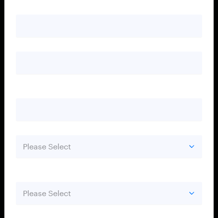
E-mailadres
*
Telefoonnummer
Bedrijf
*
Grootte van het bedrijf
*
Land
*